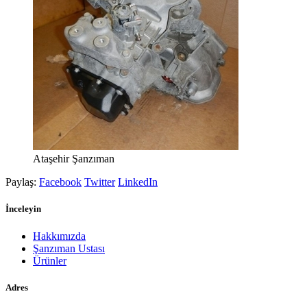
Ataşehir Şanzıman
Paylaş:
Facebook
Twitter
LinkedIn
İnceleyin
Hakkımızda
Şanzıman Ustası
Ürünler
Adres