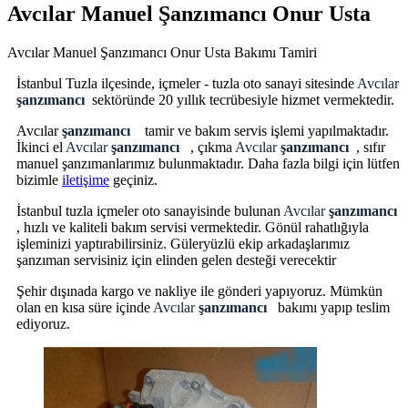
Avcılar Manuel Şanzımancı Onur Usta
Avcılar Manuel Şanzımancı Onur Usta Bakımı Tamiri
İstanbul Tuzla ilçesinde, içmeler - tuzla oto sanayi sitesinde
Avcılar
şanzımancı
sektöründe 20 yıllık tecrübesiyle hizmet vermektedir.
Avcılar
şanzımancı
tamir ve bakım servis işlemi yapılmaktadır.
İkinci el
Avcılar
şanzımancı
, çıkma
Avcılar
şanzımancı
, sıfır
manuel şanzımanlarımız bulunmaktadır. Daha fazla bilgi için lütfen
bizimle
iletişime
geçiniz.
İstanbul tuzla içmeler oto sanayisinde bulunan
Avcılar
şanzımancı
, hızlı ve kaliteli bakım servisi vermektedir. Gönül rahatlığıyla
işleminizi yaptırabilirsiniz. Güleryüzlü ekip arkadaşlarımız
şanzıman servisiniz için elinden gelen desteği verecektir
Şehir dışınada kargo ve nakliye ile gönderi yapıyoruz. Mümkün
olan en kısa süre içinde
Avcılar
şanzımancı
bakımı yapıp teslim
ediyoruz.