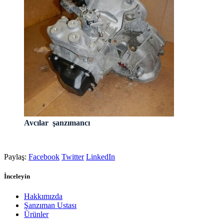
Avcılar şanzımancı
Paylaş:
Facebook
Twitter
LinkedIn
İnceleyin
Hakkımızda
Şanzıman Ustası
Ürünler