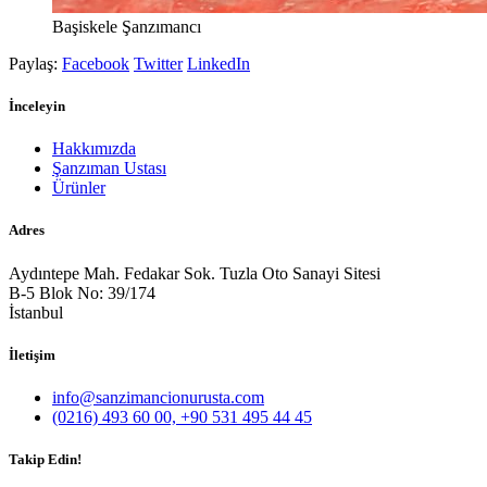
Başiskele Şanzımancı
Paylaş:
Facebook
Twitter
LinkedIn
İnceleyin
Hakkımızda
Şanzıman Ustası
Ürünler
Adres
Aydıntepe Mah. Fedakar Sok. Tuzla Oto Sanayi Sitesi
B-5 Blok No: 39/174
İstanbul
İletişim
info@sanzimancionurusta.com
(0216) 493 60 00, +90 531 495 44 45
Takip Edin!