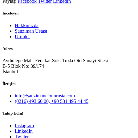
Paylaş:
Facebook
Twitter
LinkedIn
İnceleyin
Hakkımızda
Şanzıman Ustası
Ürünler
Adres
Aydıntepe Mah. Fedakar Sok. Tuzla Oto Sanayi Sitesi
B-5 Blok No: 39/174
İstanbul
İletişim
info@sanzimancionurusta.com
(0216) 493 60 00, +90 531 495 44 45
Takip Edin!
Instagram
LinkedIn
Twitter