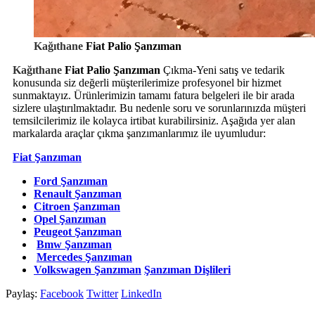
Kağıthane
Fiat Palio Şanzıman
Kağıthane
Fiat Palio Şanzıman
Çıkma-Yeni satış ve tedarik
konusunda siz değerli müşterilerimize profesyonel bir hizmet
sunmaktayız. Ürünlerimizin tamamı fatura belgeleri ile bir arada
sizlere ulaştırılmaktadır. Bu nedenle soru ve sorunlarınızda müşteri
temsilcilerimiz ile kolayca irtibat kurabilirsiniz. Aşağıda yer alan
markalarda araçlar çıkma şanzımanlarımız ile uyumludur:
Fiat Şanzıman
Ford Şanzıman
Renault Şanzıman
Citroen Şanzıman
Opel Şanzıman
Peugeot Şanzıman
Bmw Şanzıman
Mercedes Şanzıman
Volkswagen Şanzıman
Şanzıman Dişlileri
Paylaş:
Facebook
Twitter
LinkedIn