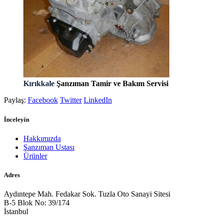
Kırıkkale
Şanzıman Tamir ve Bakım Servisi
Paylaş:
Facebook
Twitter
LinkedIn
İnceleyin
Hakkımızda
Şanzıman Ustası
Ürünler
Adres
Aydıntepe Mah. Fedakar Sok. Tuzla Oto Sanayi Sitesi
B-5 Blok No: 39/174
İstanbul