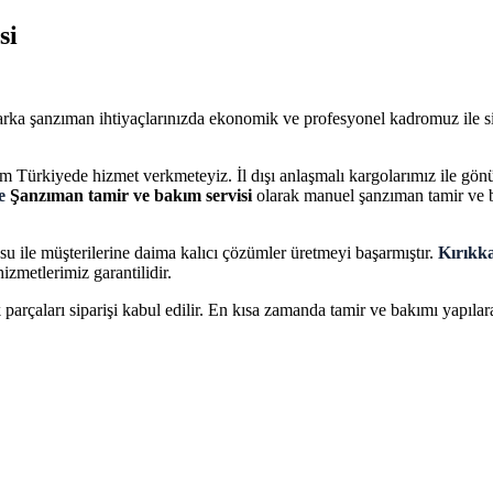
si
rka şanzıman ihtiyaçlarınızda ekonomik ve profesyonel kadromuz ile s
m Türkiyede hizmet verkmeteyiz. İl dışı anlaşmalı kargolarımız ile gönül 
le
Şanzıman tamir ve bakım servisi
olarak manuel şanzıman tamir ve b
su ile müşterilerine daima kalıcı çözümler üretmeyi başarmıştır.
Kırıkk
metlerimiz garantilidir.
rçaları siparişi kabul edilir. En kısa zamanda tamir ve bakımı yapılarak