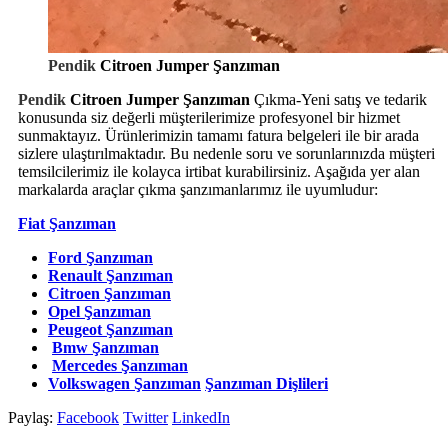
Pendik
Citroen Jumper Şanzıman
Pendik
Citroen Jumper Şanzıman
Çıkma-Yeni satış ve tedarik
konusunda siz değerli müşterilerimize profesyonel bir hizmet
sunmaktayız. Ürünlerimizin tamamı fatura belgeleri ile bir arada
sizlere ulaştırılmaktadır. Bu nedenle soru ve sorunlarınızda müşteri
temsilcilerimiz ile kolayca irtibat kurabilirsiniz. Aşağıda yer alan
markalarda araçlar çıkma şanzımanlarımız ile uyumludur:
Fiat Şanzıman
Ford Şanzıman
Renault Şanzıman
Citroen Şanzıman
Opel Şanzıman
Peugeot Şanzıman
Bmw Şanzıman
Mercedes Şanzıman
Volkswagen Şanzıman
Şanzıman Dişlileri
Paylaş:
Facebook
Twitter
LinkedIn