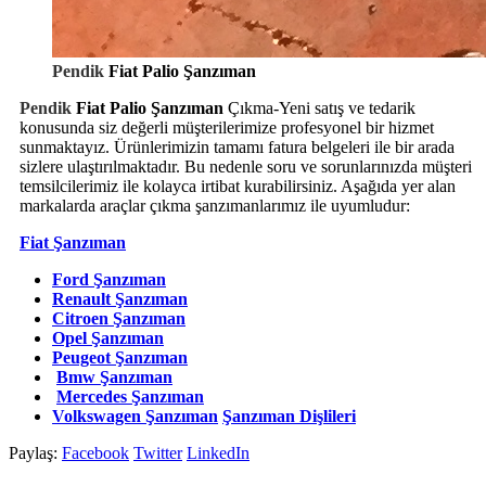
Pendik
Fiat Palio Şanzıman
Pendik
Fiat Palio Şanzıman
Çıkma-Yeni satış ve tedarik
konusunda siz değerli müşterilerimize profesyonel bir hizmet
sunmaktayız. Ürünlerimizin tamamı fatura belgeleri ile bir arada
sizlere ulaştırılmaktadır. Bu nedenle soru ve sorunlarınızda müşteri
temsilcilerimiz ile kolayca irtibat kurabilirsiniz. Aşağıda yer alan
markalarda araçlar çıkma şanzımanlarımız ile uyumludur:
Fiat Şanzıman
Ford Şanzıman
Renault Şanzıman
Citroen Şanzıman
Opel Şanzıman
Peugeot Şanzıman
Bmw Şanzıman
Mercedes Şanzıman
Volkswagen Şanzıman
Şanzıman Dişlileri
Paylaş:
Facebook
Twitter
LinkedIn