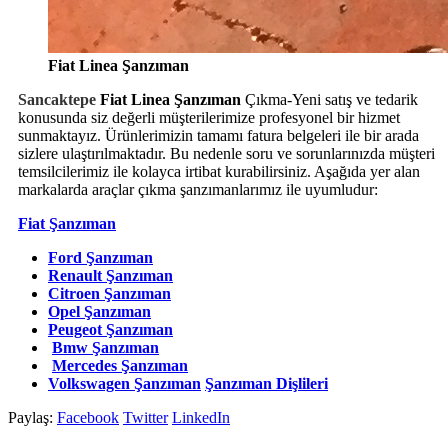
Fiat Linea Şanzıman
Sancaktepe
Fiat Linea Şanzıman
Çıkma-Yeni satış ve tedarik
konusunda siz değerli müşterilerimize profesyonel bir hizmet
sunmaktayız. Ürünlerimizin tamamı fatura belgeleri ile bir arada
sizlere ulaştırılmaktadır. Bu nedenle soru ve sorunlarınızda müşteri
temsilcilerimiz ile kolayca irtibat kurabilirsiniz. Aşağıda yer alan
markalarda araçlar çıkma şanzımanlarımız ile uyumludur:
Fiat Şanzıman
Ford Şanzıman
Renault Şanzıman
Citroen Şanzıman
Opel Şanzıman
Peugeot Şanzıman
Bmw Şanzıman
Mercedes Şanzıman
Volkswagen Şanzıman
Şanzıman Dişlileri
Paylaş:
Facebook
Twitter
LinkedIn