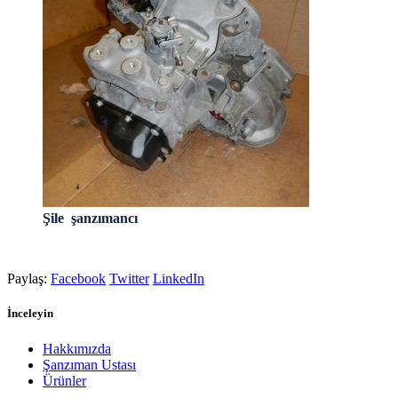
Şile şanzımancı
Paylaş:
Facebook
Twitter
LinkedIn
İnceleyin
Hakkımızda
Şanzıman Ustası
Ürünler