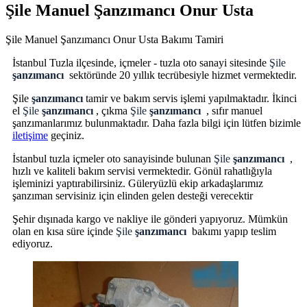
Şile Manuel Şanzımancı Onur Usta
Şile Manuel Şanzımancı Onur Usta Bakımı Tamiri
İstanbul Tuzla ilçesinde, içmeler - tuzla oto sanayi sitesinde
Şile
şanzımancı
sektöründe 20 yıllık tecrübesiyle hizmet vermektedir.
Şile
şanzımancı
tamir ve bakım servis işlemi yapılmaktadır. İkinci
el
Şile
şanzımancı
, çıkma
Şile
şanzımancı
, sıfır manuel
şanzımanlarımız bulunmaktadır. Daha fazla bilgi için lütfen bizimle
iletişime
geçiniz.
İstanbul tuzla içmeler oto sanayisinde bulunan
Şile
şanzımancı
,
hızlı ve kaliteli bakım servisi vermektedir. Gönül rahatlığıyla
işleminizi yaptırabilirsiniz. Güleryüzlü ekip arkadaşlarımız
şanzıman servisiniz için elinden gelen desteği verecektir
Şehir dışınada kargo ve nakliye ile gönderi yapıyoruz. Mümkün
olan en kısa süre içinde
Şile
şanzımancı
bakımı yapıp teslim
ediyoruz.