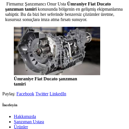
Firmamız Şanzımancı Onur Usta
Ümraniye
Fiat Ducato
şanzıman tamiri
konusunda bölgenin en gelişmiş ekipmanlarına
sahiptir. Bu da bizi her seferinde benzersiz çözümler üretme,
kusursuz sonuçlara imza atma fırsatı sunuyor.
Ümraniye
Fiat Ducato
şanzıman
tamiri
Paylaş:
Facebook
Twitter
LinkedIn
İnceleyin
Hakkımızda
Şanzıman Ustası
Ürünler