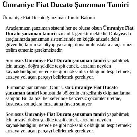
Ümraniye Fiat Ducato Şanzıman Tamiri
Ümraniye Fiat Ducato Şanzıman Tamiri Bakımı
Araçlarınızın şanzıman sistemi her ne olursa olsun
Ümraniye
Fiat
Ducato
şanzıman tamiri
uzmanlık gerektirmektedir. Dolayısıyla
araçlarınızda şanzıman sistemlerinde en küçük arızada dahi
güvenilir, kurumsal altyapıya sahip, donanımlı ustalara araçlarınızı
teslim etmeniz gerekmektedir.
Sorunsuz
Ümraniye
Fiat Ducato
şanzıman tamiri
yapabilmek
için arızayı doğru şekilde tespit etmek, arızanın neyden
kaynaklandığını, nerede ne gibi noksanlık olduğunu tespit etmek;
arızaya yol açan parçayı belirlemek gerekiyor.
Firmamız Şanzımancı Onur Usta
Ümraniye
Fiat Ducato
şanzıman tamiri
konusunda bölgenin en gelişmiş ekipmanlarına
sahiptir. Bu da bizi her seferinde benzersiz çözümler üretme,
kusursuz sonuçlara imza atma fırsatı sunuyor.
Sorunsuz
Ümraniye
Fiat Ducato
şanzıman tamiri
yapabilmek
için arızayı doğru şekilde tespit etmek, arızanın neyden
kaynaklandığını, nerede ne gibi noksanlık olduğunu tespit etmek;
arızaya yol açan parçayı belirlemek gerekiyor.