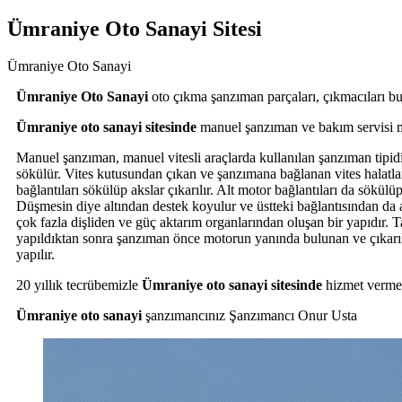
Ümraniye Oto Sanayi Sitesi
Ümraniye Oto Sanayi
Ümraniye Oto Sanayi
oto çıkma şanzıman parçaları, çıkmacıları bula
Ümraniye oto sanayi sitesinde
manuel şanzıman ve bakım servisi 
Manuel şanzıman, manuel vitesli araçlarda kullanılan şanzıman tipidir
sökülür. Vites kutusundan çıkan ve şanzımana bağlanan vites halatları
bağlantıları sökülüp akslar çıkarılır. Alt motor bağlantıları da sökül
Düşmesin diye altından destek koyulur ve üstteki bağlantısından da ay
çok fazla dişliden ve güç aktarım organlarından oluşan bir yapıdır. 
yapıldıktan sonra şanzıman önce motorun yanında bulunan ve çıkarıldı
yapılır.
20 yıllık tecrübemizle
Ümraniye oto sanayi sitesinde
hizmet verme
Ümraniye oto sanayi
şanzımancınız Şanzımancı Onur Usta